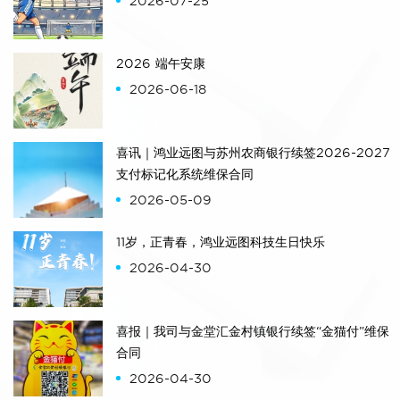
2026-07-25
利亚（以下简称“尼国”）——这个神奇
的国家，前往尼国的一家金融机构负责
支付项目的驻场开发。
2026 端午安康
2026-06-18
从踏进上海浦东机场的那一刻，憧憬、
兴奋、期待、紧张便一直陪伴着自己，
直到项目驻地！
喜讯｜鸿业远图与苏州农商银行续签2026-2027
支付标记化系统维保合同
飞机从上海起飞，先飞埃塞俄比亚，再
2026-05-09
转机到拉各斯(尼国的旧都和最大港
市)，经过近22个小时的奔波，有些疲
11岁，正青春，鸿业远图科技生日快乐
累的我终于踏上了尼国的土地，下飞机
2026-04-30
的那一刻心情很是激动，但是下一刻就
恍然了。在机场大厅，自己走了一圈
后，环顾四周没有发现来接机的人。
喜报｜我司与金堂汇金村镇银行续签“金猫付”维保
合同
2026-04-30