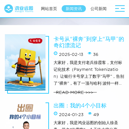
网站首页
新闻资讯
公司新闻
行业资
卡号从“裸奔”到穿上“马甲”的
奇幻漂流记
2025-02-13
36
大家好，我是支付老兵徐霞客，支付标
记化技术（Payment Tokenizatio
n）让银行卡号穿上了数字“马甲”，告别
了“裸奔”，有了一顶与哈利·波特一样
的“隐形斗篷”。曾亲眼看见黑客哭晕在
READ MORE
厕所，银行高枕无忧，消费者体验爆
棚，所以洋洋得意的开始了遍布全球的
出圈：我的4个小目标
奇幻漂流，今天咱们来聊聊～～ 一、中
2024-01-23
49
国篇：从卡号“裸奔”到“马甲大国”的逆
大家好，我是鸿业远图的创始人徐圣
袭1、央妈的“春风”2016年，央妈《关