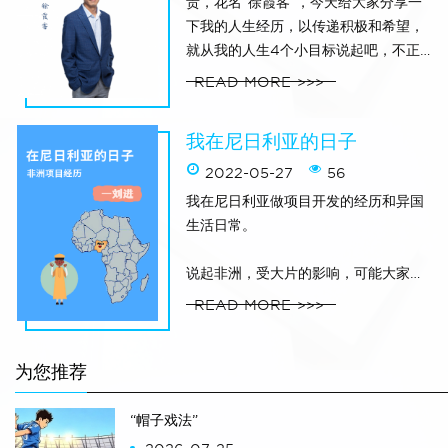
贵，花名“徐霞客”，今天给大家分享一
于进一步加强银行卡风险管理的
下我的人生经历，以传递积极和希望，
就从我的人生4个小目标说起吧，不正
之处请大家指教。1、人生第一个目标：
READ MORE
跳出农村从小到大，长辈给我的鼓励只
有一句话：“攒劲读书，跳出农村，不然
我在尼日利亚的日子
婆娘都结不到”。所以，“跳出农村”，成
了我人生的第一个目标（其实现在很想
2022-05-27
56
回农村，山青水秀啥都好）。为了达到
我在尼日利亚做项目开发的经历和异国
这个目标，在干农活和玩儿之后，我的
生活日常。
学习也没有落下，9
说起非洲，受大片的影响，可能大家的
印象是：古老而神秘，危机四伏，遍地
READ MORE
宝藏，有无尽的诱惑，是个令人神往的
地方，特别是尼日利亚！
为您推荐
2017年11月7日，这是一个值得自己铭
记的日子，生平从未出过国的自己，将
“帽子戏法”
带着学了几年的哑巴英语独自前往尼日